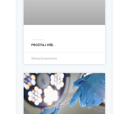
Ugradnja PEG sonde: Podrška pacijentima sa poremećajem gutanja
PROČITAJ VIŠE...
Nema komentara