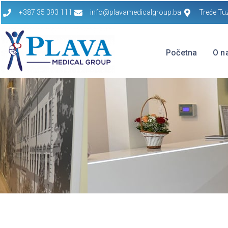
+387 35 393 111
info@plavamedicalgroup.ba
Treće Tu
Početna
O n