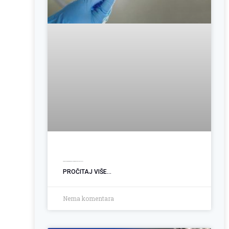
Operacija hemoroida: Kada je vrijeme za trajno rješenje?
PROČITAJ VIŠE...
Nema komentara