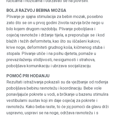
ručicama i nožicama i održavati se na površini.
BOLJI RAZVOJ BEBINA MOZGA
Plivanje je sjajna stimulacija za bebin mozak, posebno
zato što se on u prvoj godini života razvija brže nego u
bilo kojem drugom razdoblju. Plivanje poboljšava i
osjećaj ravnoteže i držanje tijela, a preporučuje se i kod
blažih i težih deformiteta, kao što su iščašeni kukovi,
krive noge, deformiteti grudnog koša, kičmenog stuba i
stopala. Plivanje utiče i na psihu djeteta, pomaže u
prevazilaženju stidljivosti, nesigurnosti i strahova,
poboljšava komunikaciju i ubrzava socijalizaciju.
POMOĆ PRI HODANJU
Rezultati istraživanja pokazali su da vježbanje od rođenja
poboljšava bebinu ravnotežu i koordinaciju. Bebe vole
ponavljajuće pokrete u vodi, a brčkanje u bazenu stimulira
vestibularni sustav koji im daje osjećaj za pokrete i
ravnotežu. Kako beba raste, to će joj pomoći da glavu drži
uspravno, uspravi se na noge, održava ravnotežu i s