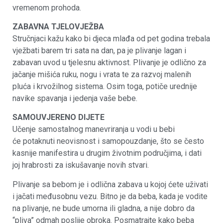
vremenom prohoda.
ZABAVNA TJELOVJEŽBA
Stručnjaci kažu kako bi djeca mlađa od pet godina trebala
vježbati barem tri sata na dan, pa je plivanje lagan i
zabavan uvod u tjelesnu aktivnost. Plivanje je odlično za
jačanje mišića ruku, nogu i vrata te za razvoj malenih
pluća i krvožilnog sistema. Osim toga, potiče urednije
navike spavanja i jedenja vaše bebe.
SAMOUVJERENO DIJETE
Učenje samostalnog manevriranja u vodi u bebi
će potaknuti neovisnost i samopouzdanje, što se često
kasnije manifestira u drugim životnim područjima, i dati
joj hrabrosti za iskušavanje novih stvari.
Plivanje sa bebom je i odlična zabava u kojoj ćete uživati
i jačati međusobnu vezu. Bitno je da beba, kada je vodite
na plivanje, ne bude umorna ili gladna, a nije dobro da
“pliva” odmah poslije obroka. Posmatrajte kako beba