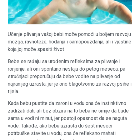
Učenje plivanja vašoj bebi može pomoći u boljem razvoju
mozga, ravnoteže, hodanja i samopouzdanja, ali i vještine
koja joj može spasiti život
Bebe se rađaju sa urođenim refleksima za plivanje i
ronjenje, ali oni spontano nestaju do petog meseca, pa
stručnjaci preporučuju da bebe vodite na plivanje od
najranijeg uzrasta, jer je ono blagotvorno za razvoj psihe i
tijela.
Kada bebu pustite da zaroni u vodu ona će instinktivno
zadržati dah, ali bez obzira na to beba ne smije da bude
sama u vodi ni minut, jer postoji opasnost da se naguta
vode. Takođe, ako bebu uzrasta do šest meseci
potrbuške stavite u vodu, ona će refleksno mahati