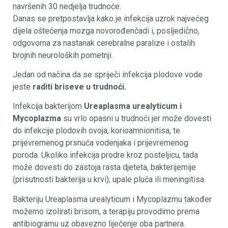
navršenih 30 nedjelja trudnoće.
Danas se pretpostavlja kako je infekcija uzrok najvećeg
dijela oštećenja mozga novorođenčadi i, posljedično,
odgovorna za nastanak cerebralne paralize i ostalih
brojnih neuroloških pometnji.
Jedan od načina da se spriječi infekcija plodove vode
jeste
raditi briseve u trudnoći.
Infekcija bakterijom
Ureaplasma urealyticum i
Mycoplazma
su vrlo opasni u trudnoći jer može dovesti
do infekcije plodovih ovoja, korioamnionitisa, te
prijevremenog prsnuća vodenjaka i prijevremenog
poroda. Ukoliko infekcija prodre kroz posteljicu, tada
može dovesti do zastoja rasta djeteta, bakterijemije
(prisutnosti bakterija u krvi), upale pluća ili meningitisa.
Bakteriju Ureaplasma urealyticum i Mycoplazmu također
možemo izolirati brisom, a terapiju provodimo prema
antibiogramu uz obavezno liječenje oba partnera.