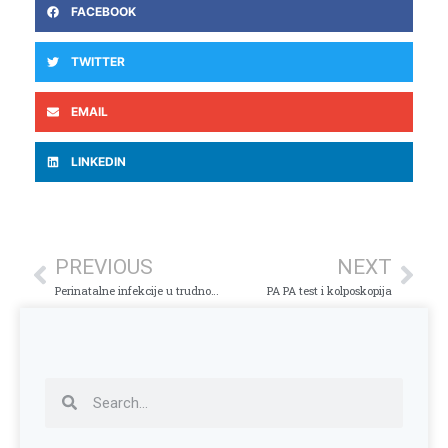
FACEBOOK
TWITTER
EMAIL
LINKEDIN
PREVIOUS
NEXT
Perinatalne infekcije u trudnoći – kako se zašititi?
PA PA test i kolposkopija