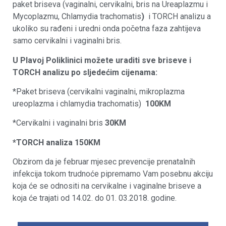
paket briseva (vaginalni, cervikalni, bris na Ureaplazmu i
Mycoplazmu, Chlamydia trachomatis
)
i TORCH analizu a
ukoliko su rađeni i uredni onda početna faza zahtijeva
samo cervikalni i vaginalni bris.
U Plavoj Poliklinici možete uraditi sve briseve i
TORCH analizu po sljedećim cijenama:
*Paket briseva (cervikalni vaginalni, mikroplazma
ureoplazma i chlamydia trachomatis)
100KM
*Cervikalni i vaginalni bris
30KM
*TORCH analiza 150KM
Obzirom da je februar mjesec prevencije prenatalnih
infekcija tokom trudnoće pipremamo Vam posebnu akciju
koja će se odnositi na cervikalne i vaginalne briseve a
koja će trajati od 14.02. do 01. 03.2018. godine.