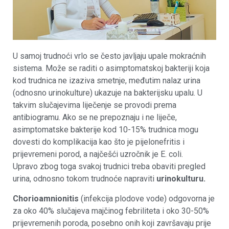
U samoj trudnoći vrlo se često javljaju upale mokraćnih
sistema. Može se raditi o asimptomatskoj bakteriji koja
kod trudnica ne izaziva smetnje, međutim nalaz urina
(odnosno urinokulture) ukazuje na bakterijsku upalu. U
takvim slučajevima liječenje se provodi prema
antibiogramu. Ako se ne prepoznaju i ne liječe,
asimptomatske bakterije kod 10-15% trudnica mogu
dovesti do komplikacija kao što je pijelonefritis i
prijevremeni porod, a najčešći uzročnik je E. coli.
Upravo zbog toga svakoj trudnici treba obaviti pregled
urina, odnosno tokom trudnoće napraviti
urinokulturu.
Chorioamnionitis
(infekcija plodove vode) odgovorna je
za oko 40% slučajeva majčinog febriliteta i oko 30-50%
prijevremenih poroda, posebno onih koji završavaju prije