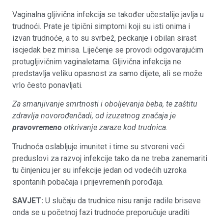
Vaginalna gljivična infekcija se također učestalije javlja u
trudnoći. Prate je tipični simptomi koji su isti onima i
izvan trudnoće, a to su svrbež, peckanje i obilan sirast
iscjedak bez mirisa. Liječenje se provodi odgovarajućim
protugljivičnim vaginaletama. Gljivična infekcija ne
predstavlja veliku opasnost za samo dijete, ali se može
vrlo često ponavljati.
Za smanjivanje smrtnosti i oboljevanja beba, te zaštitu
zdravlja novorođenčadi, od izuzetnog značaja je
pravovremeno
otkrivanje zaraze kod trudnica.
Trudnoća oslabljuje imunitet i time su stvoreni veći
preduslovi za razvoj infekcije tako da ne treba zanemariti
tu činjenicu jer su infekcije jedan od vodećih uzroka
spontanih pobačaja i prijevremenih porođaja.
SAVJET:
U slučaju da trudnice nisu ranije radile briseve
onda se u početnoj fazi trudnoće preporučuje uraditi