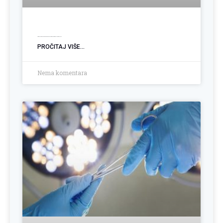
Ugradnja PEG sonde: Podrška pacijentima sa poremećajem gutanja
PROČITAJ VIŠE...
Nema komentara