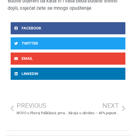
Budite uvjereni da kada vi i vaša beba budete sretno
dojili, osjećat ćete se mnogo opuštenije.
FACEBOOK
TWITTER
EMAIL
LINKEDIN
PREVIOUS
NEXT
NOVO u Plavoj Poliklinici: prva ustanova u TK koja ima OCT ANGIOGRAFIJU!
Akcija u oktobru – 45% popusta na preventivne preglede dojki