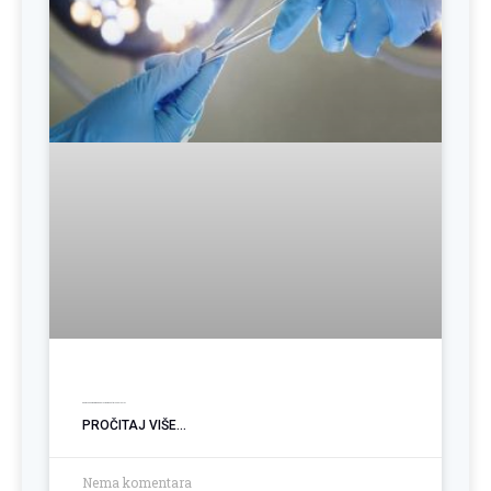
Operacija hemoroida: Kada je vrijeme za trajno rješenje?
PROČITAJ VIŠE...
Nema komentara