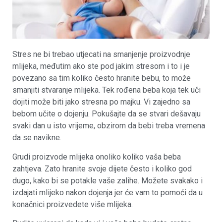
Stres ne bi trebao utjecati na smanjenje proizvodnje
mlijeka, međutim ako ste pod jakim stresom i to i je
povezano sa tim koliko često hranite bebu, to može
smanjiti stvaranje mlijeka. Tek rođena beba koja tek uči
dojiti može biti jako stresna po majku. Vi zajedno sa
bebom učite o dojenju. Pokušajte da se stvari dešavaju
svaki dan u isto vrijeme, obzirom da bebi treba vremena
da se navikne.
Grudi proizvode mlijeka onoliko koliko vaša beba
zahtjeva. Zato hranite svoje dijete često i koliko god
dugo, kako bi se potakle vaše zalihe. Možete svakako i
izdajati mlijeko nakon dojenja jer će vam to pomoći da u
konačnici proizvedete više mlijeka.