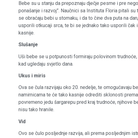
Bebe su u stanju da prepoznaju dječje pesme i pre nego
ponašanje i razvoj”. Naučnici sa Instituta Floria pitali 
se obraćaju bebi u stomaku, i da to čine dva puta na da
usporili otkucaji srca, te bi se jednako tako usporili čak
kasnije.
Slušanje
Uši bebe se u potpunosti formiraju polovinom trudnoće,
kad ugledaju svjetlo dana.
Ukus i miris
Ova se čula razvijaju oko 20. nedelje, te omogućavaju 
namirnicama te će tako kasnije odrediti sklonosti prema 
povremeno jedu šargarepu pred kraj trudnoće, njihove b
nisu tako hranile.
Vid
Ovo se čulo posljednje razvija, ali prema posljednjim istr