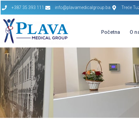
+387 35 393 111
info@plavamedicalgroup.ba
Treće Tu
Početna
O n