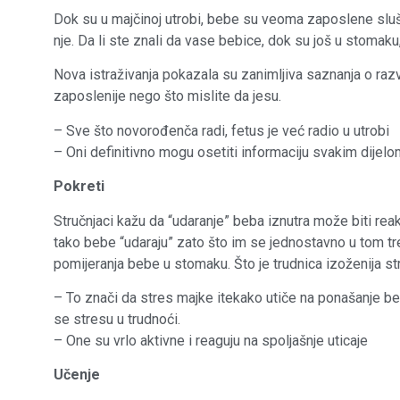
Dok su u majčinoj utrobi, bebe su veoma zaposlene slu
nje. Da li ste znali da vase bebice, dok su još u stomak
Nova istraživanja pokazala su zanimljiva saznanja o ra
zaposlenije nego što mislite da jesu.
– Sve što novorođenča radi, fetus je već radio u utrobi
– Oni definitivno mogu osetiti informaciju svakim dijelom
Pokreti
Stručnjaci kažu da “udaranje” beba iznutra može biti reak
tako bebe “udaraju” zato što im se jednostavno u tom t
pomijeranja bebe u stomaku. Što je trudnica izoženija st
– To znači da stres majke itekako utiče na ponašanje bebe
se stresu u trudnoći.
– One su vrlo aktivne i reaguju na spoljašnje uticaje
Učenje