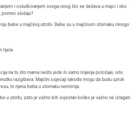
šanjem i osluškivanjem svega onog što se dešava u majci i oko
u, pomno slušaju?
zvoju bebe u majčinoj utrobi. Bebe su u majčinom stomaku mnogo
 tijela
cija na to što mama nešto jede ili samo mijenja položaje; isto
renutku razgibava. Majčini osjećaji takođe mogu da budu uzrok
resu, to njena beba u stomaku nemirnija.
 u utorbi, zato je važno biti svjestan koliko je važno ne izlagati