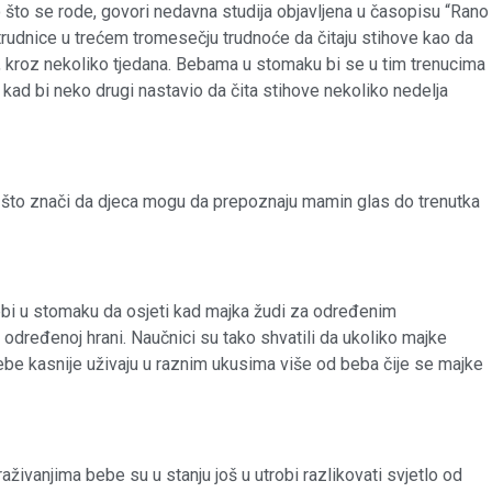
 što se rode, govori nedavna studija objavljena u časopisu “Rano
su trudnice u trećem tromesečju trudnoće da čitaju stihove kao da
n, kroz nekoliko tjedana. Bebama u stomaku bi se u tim trenucima
 i kad bi neko drugi nastavio da čita stihove nekoliko nedelja
 što znači da djeca mogu da prepoznaju mamin glas do trenutka
bebi u stomaku da osjeti kad majka žudi za određenim
određenoj hrani. Naučnici su tako shvatili da ukoliko majke
ebe kasnije uživaju u raznim ukusima više od beba čije se majke
aživanjima bebe su u stanju još u utrobi razlikovati svjetlo od