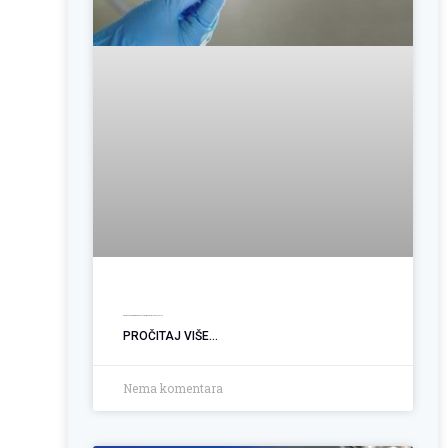
Operacija hemoroida: Kada je vrijeme za trajno rješenje?
PROČITAJ VIŠE...
Nema komentara