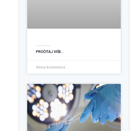
Ugradnja PEG sonde: Podrška pacijentima sa poremećajem gutanja
PROČITAJ VIŠE...
Nema komentara